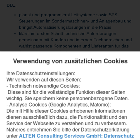
DU...
planst und programmierst Leitsysteme sowie SPS-
Steuerungen im Sondermaschinen- und Anlagenbau und
bringst Automatisierungslösungen in die Praxis
klärst im ersten Schritt technische Anforderungen
gemeinsam mit Kunden und internen Fachbereichen und
wählst passende Komponenten und Lieferanten für das
Automatisierungsprojekt aus
konzipierst, entwickelst und optimierst
Verwendung von zusätzlichen Cookies
Steuerungssoftware in Systemen wie
SIMATIC Step7,
Beckhoff TwinCAT, B&R Automation Studio, Rockwell
Ihre Datenschutzeinstellungen:
RSLogix
oder vergleichbaren Plattformen
Wir verwenden auf diesen Seiten:
entwickelst und realisierst Visualisierungslösungen für
- Technisch notwendige Cookies:
Maschinen und Anlagen mit Tools wie
WinCC, iFix,
Diese sind für die vollständige Funktion dieser Seiten
InTouch oder Zenon
wichtig. Sie speichern keine personenbezogene Daten.
begleitest die Inbetriebnahme direkt beim Kunden vor
- Analyse Cookies (Google Analytics, Matomo):
Ort, führst Fehleranalysen und Optimierungen durch und
Die mit Hilfe dieser Cookies erhobenen Informationen
stellst die Funktionsfähigkeit der Anlage sicher
dienen ausschließlich dazu, die Funktionalität und den
erstellst technische Dokumentationen sowie
Service der Webseite zu verstehen und zu verbessern.
Bedienungsanleitungen in Deutsch und Englisch und
Näheres entnehmen Sie bitte der Datenschutzerklärung
schulst das Kundenpersonal im Umgang mit den Anlagen
unter
ALTEN Consulting Services GmbH: Datenschutz