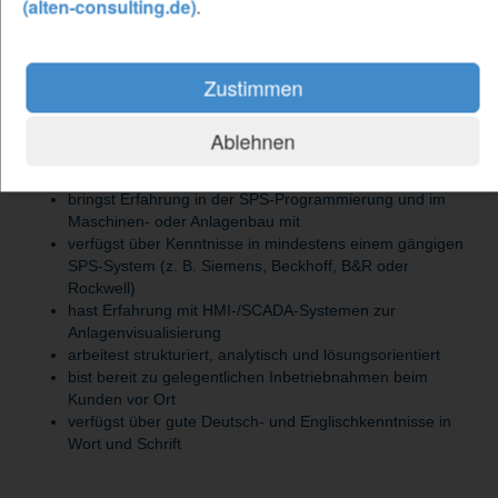
(alten-consulting.de)
.
Be our forward thinker
Zustimmen
DU...
hast ein abgeschlossenes Studium im Bereich
Ablehnen
Elektrotechnik oder eine Weiterbildung zum Techniker mit
Schwerpunkt Automatisierungstechnik
bringst Erfahrung in der SPS-Programmierung und im
Maschinen- oder Anlagenbau mit
verfügst über Kenntnisse in mindestens einem gängigen
SPS-System (z. B. Siemens, Beckhoff, B&R oder
Rockwell)
hast Erfahrung mit HMI-/SCADA-Systemen zur
Anlagenvisualisierung
arbeitest strukturiert, analytisch und lösungsorientiert
bist bereit zu gelegentlichen Inbetriebnahmen beim
Kunden vor Ort
verfügst über gute Deutsch- und Englischkenntnisse in
Wort und Schrift