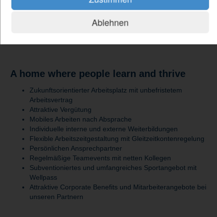
verfügst über ausgeprägte kommunikative Fähigkeiten,
um mit Ansprechpartnern auf allen Ebenen
Ablehnen
zusammenzuarbeiten
kannst dich sicher in Deutsch und Englisch ausdrücken
A home where people learn and thrive
Zukunftsorientierter Arbeitsplatz mit unbefristetem
Arbeitsvertrag
Attraktive Vergütung
Mobiles Arbeiten nach Absprache
Individuelle interne und externe Weiterbildungen
Flexible Arbeitszeitgestaltung mit Gleitzeitkontenregelung
Persönlichen Ansprechpartner
Regelmäßige Teamevents mit netten Kollegen
Subventioniertes und umfangreiches Sportangebot mit
Wellpass
Attraktive Corporate Benefits und Mitarbeiterangebote bei
unseren Partnern