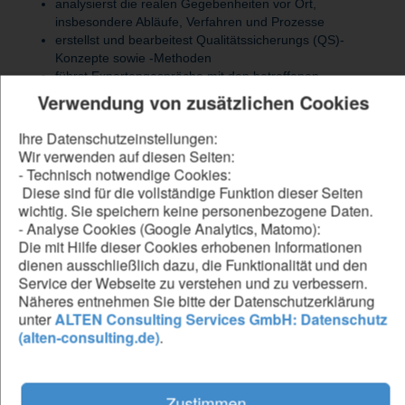
analysierst die realen Gegebenheiten vor Ort,
insbesondere Abläufe, Verfahren und Prozesse
erstellst und bearbeitest Qualitätssicherungs (QS)-
Konzepte sowie -Methoden
führst Expertengespräche mit den betroffenen
Fachbereichen
Verwendung von zusätzlichen Cookies
recherchierst externe oder interne Vorgaben (Systeme,
technologische Neuerungen) und analysierst sowie prüfst
Ihre Datenschutzeinstellungen:
bestehende QS-Konzepte, QS-Methoden und QM-
Wir verwenden auf diesen Seiten:
Systembeschreibungen
- Technisch notwendige Cookies:
Diese sind für die vollständige Funktion dieser Seiten
wichtig. Sie speichern keine personenbezogene Daten.
- Analyse Cookies (Google Analytics, Matomo):
Be our forward thinker
Die mit Hilfe dieser Cookies erhobenen Informationen
dienen ausschließlich dazu, die Funktionalität und den
DU...
Service der Webseite zu verstehen und zu verbessern.
hast ein abgeschlossenes Ingenieur-Studium oder ein
Näheres entnehmen Sie bitte der Datenschutzerklärung
vergleichbares technisches Studium
unter
ALTEN Consulting Services GmbH: Datenschutz
hast die Fähigkeit, technische Zusammenhänge und
(alten-consulting.de)
.
Funktionsweisen schnell zu erkennen und zu analysieren
arbeitest selbstständig, strukturiert und ergebnisorientiert,
um Ziele termingerecht zu erreichen und Arbeitsabläufe
Zustimmen
effizient zu koordinieren