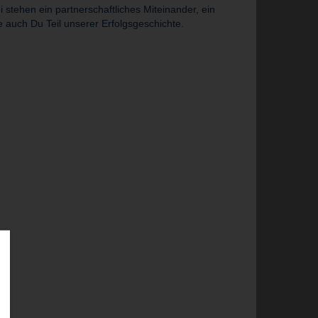
tehen ein partnerschaftliches Miteinander, ein
 auch Du Teil unserer Erfolgsgeschichte.