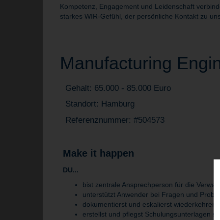
Kompetenz, Engagement und Leidenschaft verbinden 
starkes WIR-Gefühl, der persönliche Kontakt zu uns
Manufacturing Engin
Gehalt: 65.000 - 85.000 Euro
Standort: Hamburg
Referenznummer: #504573
Make it happen
DU...
bist zentrale Ansprechperson für die Verw
unterstützt Anwender bei Fragen und Probl
dokumentierst und eskalierst wiederkehren
erstellst und pflegst Schulungsunterlagen