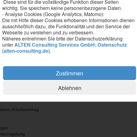
Diese sind für die vollständige Funktion dieser Seiten
ertung von Systemtests nach Updates
wichtig. Sie speichern keine personenbezogene Daten.
ichen auf und dokumentierst sie
- Analyse Cookies (Google Analytics, Matomo):
Die mit Hilfe dieser Cookies erhobenen Informationen dienen
ausschließlich dazu, die Funktionalität und den Service der
Webseite zu verstehen und zu verbessern.
Näheres entnehmen Sie bitte der Datenschutzerklärung
unter
ALTEN Consulting Services GmbH: Datenschutz
(alten-consulting.de)
.
ik, Ingenieurwesen oder eine vergleichbare Qualifikation abgeschlossen
rmanagement, idealerweise mit SAP
s und verstehst produktionsnahe IT-Systeme
 Kommunikation mit Fachbereichen
Zustimmen
t und Schrift
Ablehnen
hrive
stetem Arbeitsvertrag
ungen
kontenregelung