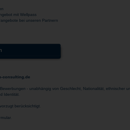
en
ngebot mit Wellpass
erangebote bei unseren Partnern
n
n-consulting.de
 Bewerbungen - unabhängig von Geschlecht, Nationalität, ethnischer un
 Identität.
orzugt berücksichtigt.
rmular.