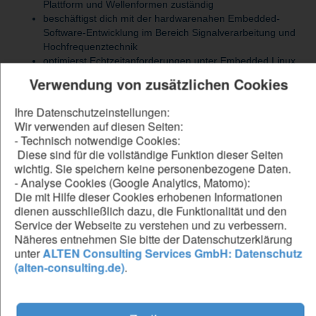
Plattform und Wellenformen zuständig
beschäftigst dich mit der hardwarenahen Embedded-
Software-Entwicklung im Bereich Signalverarbeitung und
Hochfrequenztechnik
optimierst Echtzeitanforderungen unter Embedded Linux
bist für die Digitale Signalverarbeitung (DSP) in Software
Verwendung von zusätzlichen Cookies
und Umsetzung und Analyse analoger und komplexer
Modulationsverfahren zuständig
Ihre Datenschutzeinstellungen:
beschäftigst dich mit der Entwicklung nach anerkannten
Wir verwenden auf diesen Seiten:
Standards für die Zertifizierung von Security- und
- Technisch notwendige Cookies:
Safetyrelevanter Software​​​​​
Diese sind für die vollständige Funktion dieser Seiten
koordinierst alles mit dem System- und Softwaretest und
wichtig. Sie speichern keine personenbezogene Daten.
anderen Entwicklungsteams (Firmware, Hardware,
- Analyse Cookies (Google Analytics, Matomo):
Applikationsentwicklung usw.)
Die mit Hilfe dieser Cookies erhobenen Informationen
dienen ausschließlich dazu, die Funktionalität und den
Service der Webseite zu verstehen und zu verbessern.
Näheres entnehmen Sie bitte der Datenschutzerklärung
unter
ALTEN Consulting Services GmbH: Datenschutz
Be our forward thinker
(alten-consulting.de)
.
DU...
hast abgeschlossenes Studium der Elektrotechnik,