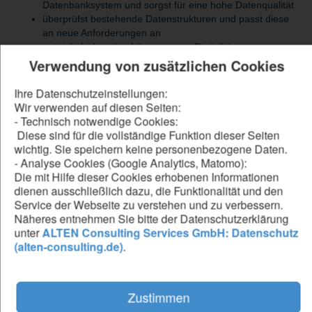
Datenbanksystem und sorgst für eine hohe Datenqualität
überprüfst bestehende Datenstrukturen und passt diese
an neue Anforderungen an
entwickelst kreative Lösungen zur Digitalisierung
bestehender Formulare und Prozesse
Verwendung von zusätzlichen Cookies
arbeitest an der Umsetzung moderner digitaler Formulare
und unterstützt deren Integration in bestehende
Ihre Datenschutzeinstellungen:
Arbeitsabläufe
Wir verwenden auf diesen Seiten:
testest neue digitale Lösungen mit Fokus auf
- Technisch notwendige Cookies:
Nutzerfreundlichkeit und Prozesssicherheit
Diese sind für die vollständige Funktion dieser Seiten
unterstützt das Team bei der effizienten Umsetzung von
wichtig. Sie speichern keine personenbezogene Daten.
IT-Bedarfen im operativen Umfeld
- Analyse Cookies (Google Analytics, Matomo):
Die mit Hilfe dieser Cookies erhobenen Informationen
dienen ausschließlich dazu, die Funktionalität und den
Service der Webseite zu verstehen und zu verbessern.
Be our forward thinker
Näheres entnehmen Sie bitte der Datenschutzerklärung
unter
ALTEN Consulting Services GmbH: Datenschutz
DU...
(alten-consulting.de)
.
hast eine abgeschlossene Ausbildung im Bereich
(Wirtschafts-)Informatik oder eine vergleichbare
Qualifikation
Zustimmen
interessierst dich für Digitalisierung, Datenmanagement
und digitale Prozesslösungen