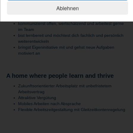
bringst idealerweise erste Kenntnisse im Umgang mit
Ablehnen
Datenbanksystemen oder digitalen Formularlösungen mit
arbeitest analytisch, strukturiert und zuverlässig
kommunizierst offen, wertschätzend und arbeitest gerne
im Team
bist lernbereit und möchtest dich fachlich und persönlich
weiterentwickeln
bringst Eigeninitiative mit und gehst neue Aufgaben
motiviert an
A home where people learn and thrive
Zukunftsorientierter Arbeitsplatz mit unbefristetem
Arbeitsvertrag
Attraktive Vergütung
Mobiles Arbeiten nach Absprache
Flexible Arbeitszeitgestaltung mit Gleitzeitkontenregelung