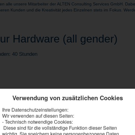
alle unsere Mitarbeiter der ALTEN Consulting Services GmbH. Dabei s
eren Kunden und die Kreativität jedes Einzelnen stets im Fokus. Werde
ur Hardware (all gender)
nden: 40 Stunden
Verwendung von zusätzlichen Cookies
Ihre Datenschutzeinstellungen:
test analoge und digitale Schaltungsteile
Wir verwenden auf diesen Seiten:
munikations- und Industrieelektronik in enger Zusammenarbeit mit der
- Technisch notwendige Cookies:
alifikation sowie messtechnische Prüfungen durch
Diese sind für die vollständige Funktion dieser Seiten
ertigung sowie thermischer und mechanischer Eigenschaften
wichtig. Sie speichern keine personenbezogene Daten.