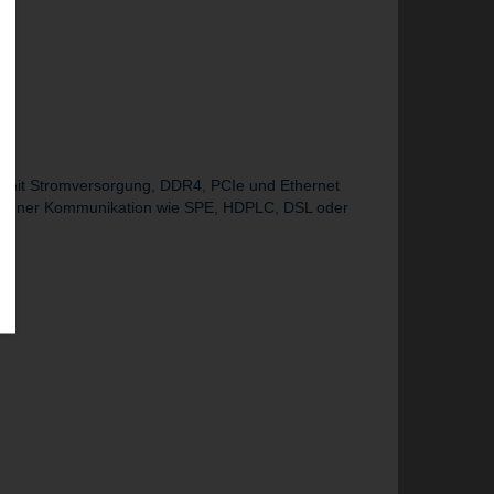
ng mit Stromversorgung, DDR4, PCIe und Ethernet
bundener Kommunikation wie SPE, HDPLC, DSL oder