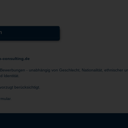
n
n-consulting.de
 Bewerbungen - unabhängig von Geschlecht, Nationalität, ethnischer un
 Identität.
orzugt berücksichtigt.
rmular.