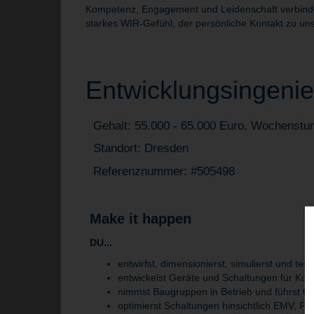
Kompetenz, Engagement und Leidenschaft verbinden 
starkes WIR-Gefühl, der persönliche Kontakt zu uns
Entwicklungsingenie
Gehalt: 55.000 - 65.000 Euro, Wochenstu
Standort: Dresden
Referenznummer: #505498
Make it happen
DU...
entwirfst, dimensionierst, simulierst und tes
entwickelst Geräte und Schaltungen für Kom
nimmst Baugruppen in Betrieb und führst Qu
optimierst Schaltungen hinsichtlich EMV, F