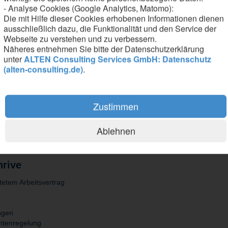
- Analyse Cookies (Google Analytics, Matomo):
Die mit Hilfe dieser Cookies erhobenen Informationen dienen
ausschließlich dazu, die Funktionalität und den Service der
Webseite zu verstehen und zu verbessern.
Näheres entnehmen Sie bitte der Datenschutzerklärung
unter
ALTEN Consulting Services GmbH: Datenschutz
(alten-consulting.de)
.
otechnik, Nachrichtentechnik oder Elektronik
klung und Simulation analoger und digitaler Schaltungen sowie Erfahru
g komplexer Schaltungen sowie idealerweise Kenntnisse in leitungsge
Zustimmen
kenntnisse und sehr gute Englischkenntnisse
Ablehnen
hrive
stetem Arbeitsvertrag
ungen
kontenregelung