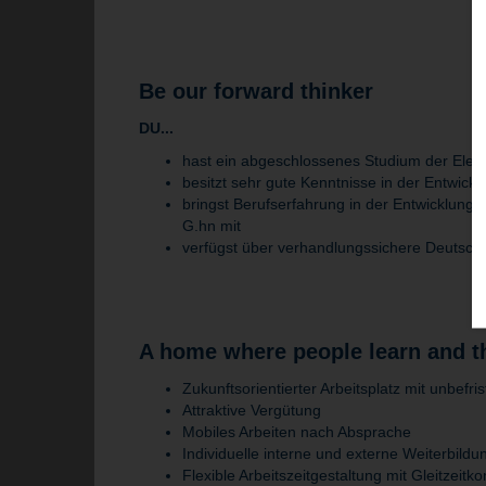
Be our forward thinker
DU...
hast ein abgeschlossenes Studium der Elektr
besitzt sehr gute Kenntnisse in der Entwic
bringst Berufserfahrung in der Entwicklun
G.hn mit
verfügst über verhandlungssichere Deutsch
A home where people learn and t
Zukunftsorientierter Arbeitsplatz mit unbefri
Attraktive Vergütung
Mobiles Arbeiten nach Absprache
Individuelle interne und externe Weiterbild
Flexible Arbeitszeitgestaltung mit Gleitzeit