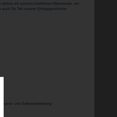
tehen ein partnerschaftliches Miteinander, ein
 auch Du Teil unserer Erfolgsgeschichte.
 Layout- und Softwareabteilung