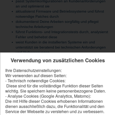
passt Systemkonfigurationen an Kundenanforderungen
an und optimierst sie
aktualisierst Firmware und Betriebssysteme und führst
notwendige Patches durch
dokumentierst Deine Arbeiten sorgfältig und pflegst
technische Anleitungen
führst Funktions- und Integrationstests durch, analysierst
Fehler und behebst diese
weist Kunden in die installierten Systeme ein und
unterstützt sie beratend bei technischen Anforderungen
und Verbesserungen
unterstützt bei der Weiterentwicklung und Optimierung
Verwendung von zusätzlichen Cookies
der eingesetzten Systeme
Ihre Datenschutzeinstellungen:
Wir verwenden auf diesen Seiten:
- Technisch notwendige Cookies:
Be our forward thinker
Diese sind für die vollständige Funktion dieser Seiten
wichtig. Sie speichern keine personenbezogene Daten.
DU...
- Analyse Cookies (Google Analytics, Matomo):
hast eine abgeschlossenes technisches Studium
Die mit Hilfe dieser Cookies erhobenen Informationen
Bachelor / Master in Elektrotechnik oder IT oder eine
dienen ausschließlich dazu, die Funktionalität und den
Ausbildung als Fachinformatiker für Systemintegration in
Service der Webseite zu verstehen und zu verbessern.
digitaler Vernetzung