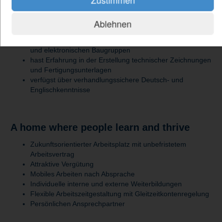
bringst fundierte Erfahrung in der mechanischen
Konstruktion mit SolidWorks mit
hast Erfahrung in der Entwicklung elektromechanischer
Ablehnen
Systeme oder Geräte
besitzt Grundkenntnisse in Elektrotechnik, Leiterplatten
und elektronischen Baugruppen
hast Erfahrung in der Erstellung technischer Zeichnungen
und Fertigungsunterlagen
verfügst über verhandlungssichere Deutsch- und
Englischkenntnisse
A home where people learn and thrive
Zukunftsorientierter Arbeitsplatz mit unbefristetem
Arbeitsvertrag
Attraktive Vergütung
Mobiles Arbeiten nach Absprache
Individuelle interne und externe Weiterbildungen
Flexible Arbeitszeitgestaltung mit Gleitzeitkontenregelung
Persönlichen Ansprechpartner