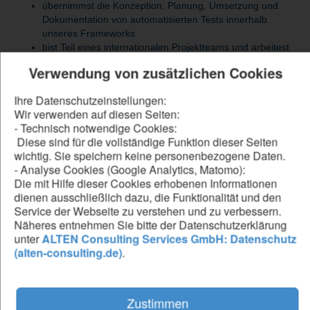
übernimmst die Konzeption, Planung, Umsetzung und
Dokumentation von automatisierten Tests innerhalb
unseres Frameworks
bist Teil eines internationalen Projektteams und arbeitest
eng mit UX-Designern, Entwicklern, QA-Teams und
Verwendung von zusätzlichen Cookies
Service-Mitarbeitern zusammen
sorgst durch rigorose Testautomatisierung dafür, dass
Ihre Datenschutzeinstellungen:
jede Funktion unter realen Bedingungen zuverlässig
Wir verwenden auf diesen Seiten:
funktioniert und die hohen Kundenstandards eingehalten
- Technisch notwendige Cookies:
werden
Diese sind für die vollständige Funktion dieser Seiten
unterstützt die kontinuierliche Verbesserung unserer
wichtig. Sie speichern keine personenbezogene Daten.
Produkte durch Usability-Tests und Integration aktueller
- Analyse Cookies (Google Analytics, Matomo):
Technologien
Die mit Hilfe dieser Cookies erhobenen Informationen
dienen ausschließlich dazu, die Funktionalität und den
Service der Webseite zu verstehen und zu verbessern.
Be our forward thinker
Näheres entnehmen Sie bitte der Datenschutzerklärung
unter
ALTEN Consulting Services GmbH: Datenschutz
DU...
(alten-consulting.de)
.
hast ein Bachelor- oder Masterstudium in Informatik oder
Technischer Informatik abgeschlossen
verfügst über Erfahrung in Testautomatisierung,
Zustimmen
Schnittstellentests und Usability-Testing