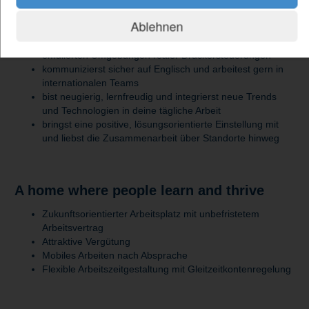
bist fit in C#, Python, Angular, Jest, Playwright oder Robot
Ablehnen
Framework
arbeitest mit der Azure-Cloud, virtuellen Maschinen und
emulierten Umgebungen realer Druckersteuerungen
kommunizierst sicher auf Englisch und arbeitest gern in
internationalen Teams
bist neugierig, lernfreudig und integrierst neue Trends
und Technologien in deine tägliche Arbeit
bringst eine positive, lösungsorientierte Einstellung mit
und liebst die Zusammenarbeit über Standorte hinweg
A home where people learn and thrive
Zukunftsorientierter Arbeitsplatz mit unbefristetem
Arbeitsvertrag
Attraktive Vergütung
Mobiles Arbeiten nach Absprache
Flexible Arbeitszeitgestaltung mit Gleitzeitkontenregelung