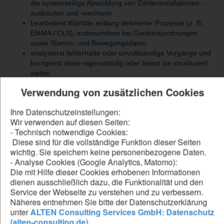
die systemseitige Abwicklung von Zählerinstallationen, -
ausbauten und -wechseln
bearbeitest Klärfälle entlang definierter Prozesse (z. B.
EMMA / CLS), insbesondere bei Gerätezuordnungen
sowie Stamm- und Bewegungsdaten
analysierst fehlerhafte oder unvollständige Vorgänge und
korrigierst diese eigenständig oder leitest sie strukturiert
weiter
übernimmst den 1st-Level-Support für Kundenanfragen,
Verwendung von zusätzlichen Cookies
z. B. zu Terminen, Zählerbestellungen oder allgemeinen
Anliegen
Ihre Datenschutzeinstellungen:
bearbeitest Kundenkommunikation schriftlich über
Wir verwenden auf diesen Seiten:
Standardantworten und stellst eine korrekte Weiterleitung
- Technisch notwendige Cookies:
an Fachabteilungen sicher
Diese sind für die vollständige Funktion dieser Seiten
strukturierst und konsolidierst eingehende E-Mail-
wichtig. Sie speichern keine personenbezogene Daten.
Kommunikation und sorgst für einen klaren und
- Analyse Cookies (Google Analytics, Matomo):
nachvollziehbaren Informationsfluss
Die mit Hilfe dieser Cookies erhobenen Informationen
dienen ausschließlich dazu, die Funktionalität und den
Service der Webseite zu verstehen und zu verbessern.
Be our forward thinker
Näheres entnehmen Sie bitte der Datenschutzerklärung
unter
ALTEN Consulting Services GmbH: Datenschutz
DU...
(alten-consulting.de)
.