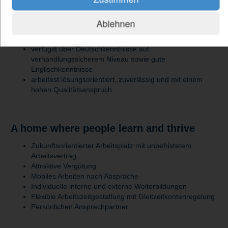
strukturiert und durchsetzungsstark
integrierst dich leicht in Teams und überzeugst durch
Ablehnen
Verantwortungsbewusstsein, Belastbarkeit und
Organisationstalent
verfügst über Deutschkenntnisse auf
verhandlungssicherem Niveau sowie gute
Englischkenntnisse
arbeitest lösungsorientiert, zuverlässig und mit einem
hohen Qualitätsanspruch
A home where people learn and thrive
Zukunftsorientierter Arbeitsplatz mit unbefristetem
Arbeitsvertrag
Attraktive Vergütung
Mobiles Arbeiten nach Absprache
Individuelle interne und externe Weiterbildungen
Flexible Arbeitszeitgestaltung mit Gleitzeitkontenregelung
Persönlichen Ansprechpartner