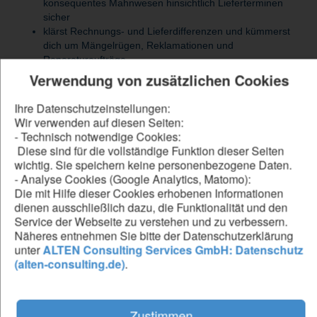
konsequentes Mahnwesen hinsichtlich Lieferterminen
sicher
klärst Rechnungs- und Lieferdifferenzen und kümmerst
dich um Mängelrügen, Reklamationen und
Reparaturaufträge
arbeitest eng mit dem Strategic Procurement zusammen
Verwendung von zusätzlichen Cookies
und unterstützt bei strategischen Einkaufsaktivitäten
korrespondierst professionell mit nationalen und
Ihre Datenschutzeinstellungen:
internationalen Lieferanten
Wir verwenden auf diesen Seiten:
trägst aktiv dazu bei, Beschaffungsprozesse effizient,
- Technisch notwendige Cookies:
transparent und zuverlässig zu gestalten
Diese sind für die vollständige Funktion dieser Seiten
wichtig. Sie speichern keine personenbezogene Daten.
- Analyse Cookies (Google Analytics, Matomo):
Die mit Hilfe dieser Cookies erhobenen Informationen
Be our forward thinker
dienen ausschließlich dazu, die Funktionalität und den
Service der Webseite zu verstehen und zu verbessern.
DU...
Näheres entnehmen Sie bitte der Datenschutzerklärung
hast eine abgeschlossene kaufmännische Ausbildung
unter
ALTEN Consulting Services GmbH: Datenschutz
oder eine vergleichbare Qualifikation
(alten-consulting.de)
.
bringst idealerweise erste Berufserfahrung im Einkauf mit
beherrschst MS‑Office sicher und verfügst über
Anwenderkenntnisse in ERP‑Systemen (z. B. SAP MM)
Zustimmen
kommunizierst souverän und arbeitest selbstständig,