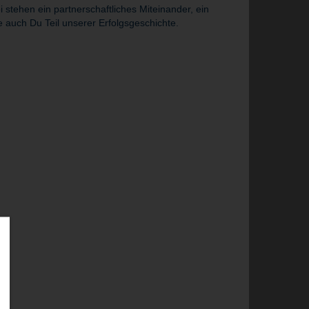
tehen ein partnerschaftliches Miteinander, ein
 auch Du Teil unserer Erfolgsgeschichte.
re