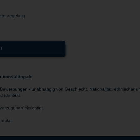
kontenregelung
n
n-consulting.de
 Bewerbungen - unabhängig von Geschlecht, Nationalität, ethnischer un
 Identität.
orzugt berücksichtigt.
rmular.