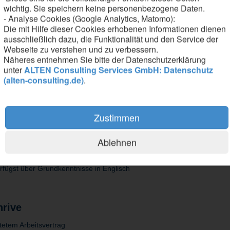
st stabile Testabläufe sicher
wichtig. Sie speichern keine personenbezogene Daten.
nd erstellst Problemreports im Change-Management-System (RTC)
- Analyse Cookies (Google Analytics, Matomo):
duktteams zusammen, um Softwarequalität auf höchstem Niveau zu gew
Die mit Hilfe dieser Cookies erhobenen Informationen dienen
ausschließlich dazu, die Funktionalität und den Service der
Webseite zu verstehen und zu verbessern.
Näheres entnehmen Sie bitte der Datenschutzerklärung
unter
ALTEN Consulting Services GmbH: Datenschutz
(alten-consulting.de)
.
atik, Software Engineering oder eine Ausbildung als Fachinformatiker 
likationssoftware mit grafischen Benutzeroberflächen mit
Zustimmen
T Framework, Python, Squish (E2E Testing)
aretestens auf Anwenderebene sowie User Experience Testing
sicherheitsrelevanten Systemen (z. B. BSI-Kontext)
Ablehnen
sorientiert
ne im Team
rfügst über Grundkenntnisse in Englisch
hrive
stetem Arbeitsvertrag