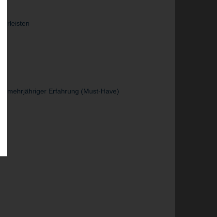
ährleisten
mit mehrjähriger Erfahrung (Must-Have)