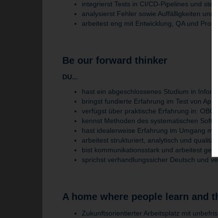
integrierst Tests in CI/CD-Pipelines und stell
analysierst Fehler sowie Auffälligkeiten u
arbeitest eng mit Entwicklung, QA und Pro
Be our forward thinker
DU...
hast ein abgeschlossenes Studium in Inform
bringst fundierte Erfahrung im Test von App
verfügst über praktische Erfahrung in: OBO
kennst Methoden des systematischen Softw
hast idealerweise Erfahrung im Umgang mit 
arbeitest strukturiert, analytisch und qualität
bist kommunikationsstark und arbeitest ger
sprichst verhandlungssicher Deutsch und ve
A home where people learn and t
Zukunftsorientierter Arbeitsplatz mit unbefri