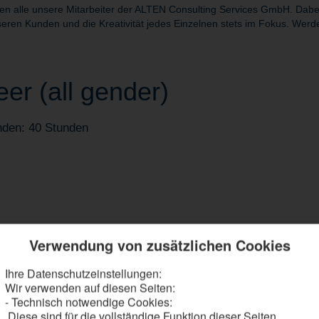
alle unsere Mitarbeiter der ALTEN Consulting Services GmbH. Dabei s
eren Kunden und die Kreativität jedes Einzelnen stets im Fokus. Werde
er (all gender)
nden: 40 Stunden
Verwendung von zusätzlichen Cookies
zur Verifikation und Validierung sicherheitsrelevanter Applikationssoftwa
Ihre Datenschutzeinstellungen:
gliche Bedienfehler und überführst diese in strukturierte Testfälle
Wir verwenden auf diesen Seiten:
tematisch Test Cases inkl. Grenz- und Edge-Case-Szenarien
- Technisch notwendige Cookies:
e Testprozeduren mit Robot Framework und Squish
Diese sind für die vollständige Funktion dieser Seiten