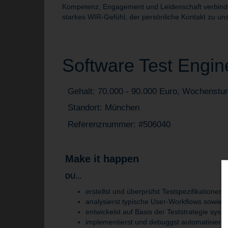
Kompetenz, Engagement und Leidenschaft verbinden 
starkes WIR-Gefühl, der persönliche Kontakt zu uns
Software Test Engine
Gehalt: 70.000 - 90.000 Euro, Wochenstu
Standort: München
Referenznummer: #506040
Make it happen
DU...
erstellst und überprüfst Testspezifikationen 
analysierst typische User-Workflows sowie mö
entwickelst auf Basis der Teststrategie sys
implementierst und debuggst automatisiert