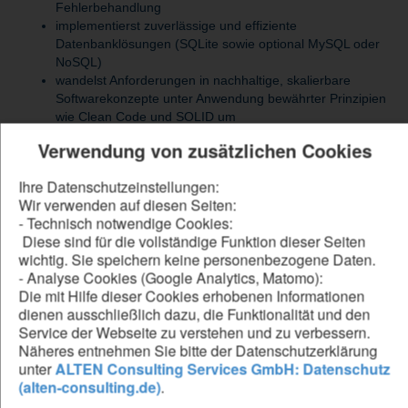
Fehlerbehandlung
implementierst zuverlässige und effiziente
Datenbanklösungen (SQLite sowie optional MySQL oder
NoSQL)
wandelst Anforderungen in nachhaltige, skalierbare
Softwarekonzepte unter Anwendung bewährter Prinzipien
wie Clean Code und SOLID um
verbesserst bestehende Anwendungen gezielt hinsichtlich
Verwendung von zusätzlichen Cookies
Performance, Stabilität und Wartbarkeit
sicherst Qualität durch automatisierte Tests und bringst
Ihre Datenschutzeinstellungen:
dich aktiv in den CI/CD-Prozess ein
Wir verwenden auf diesen Seiten:
unterstützt bei Systemtests und Validierungen und sorgst
- Technisch notwendige Cookies:
für die Einhaltung definierter Qualitätsstandards
Diese sind für die vollständige Funktion dieser Seiten
erstellst strukturierte Dokumentationen im regulierten
wichtig. Sie speichern keine personenbezogene Daten.
Umfeld der Medizintechnik
- Analyse Cookies (Google Analytics, Matomo):
Die mit Hilfe dieser Cookies erhobenen Informationen
dienen ausschließlich dazu, die Funktionalität und den
Be our forward thinker
Service der Webseite zu verstehen und zu verbessern.
Näheres entnehmen Sie bitte der Datenschutzerklärung
DU...
unter
ALTEN Consulting Services GmbH: Datenschutz
(alten-consulting.de)
.
verfügst über ein Studium in Informatik, Software
Engineering, Medizintechnik oder eine vergleichbare