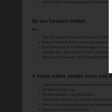
stimmst Dich mit angrenzenden Fachbereich
Be our forward thinker
DU...
hast ein abgeschlossenes Studium in Masch
bringst fundierte Erfahrung in Baugruppenf
hast Erfahrung im Projektmanagement sowie
verfügst über Kenntnisse in SAP, idealerwe
besitzt gute Deutsch- und Englischkenntnisse
A home where people learn and t
Zukunftsorientierter Arbeitsplatz mit unbefri
Attraktive Vergütung
Mobiles Arbeiten nach Absprache
Individuelle interne und externe Weiterbild
Flexible Arbeitszeitgestaltung mit Gleitzeit
Persönlichen Ansprechpartner