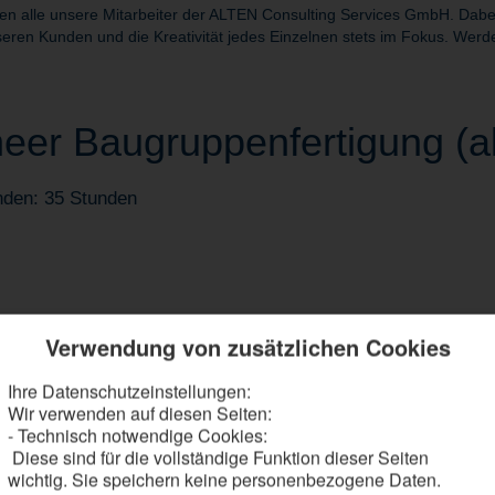
alle unsere Mitarbeiter der ALTEN Consulting Services GmbH. Dabei s
eren Kunden und die Kreativität jedes Einzelnen stets im Fokus. Werde
eer Baugruppenfertigung (al
nden: 35 Stunden
Verwendung von zusätzlichen Cookies
Ihre Datenschutzeinstellungen:
Wir verwenden auf diesen Seiten:
ierter Leistungs- und Arbeitspakete
- Technisch notwendige Cookies:
chnische Entscheidungsprozesse
Diese sind für die vollständige Funktion dieser Seiten
augruppen und Fertigungsumfänge
wichtig. Sie speichern keine personenbezogene Daten.
owie projektierst Prüfstände