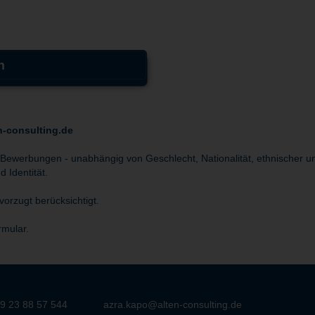
n
n-consulting.de
 Bewerbungen - unabhängig von Geschlecht, Nationalität, ethnischer un
 Identität.
orzugt berücksichtigt.
rmular.
9 23 88 57 544
azra.kapo@alten-consulting.de