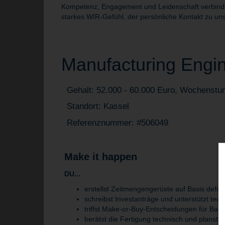
Kompetenz, Engagement und Leidenschaft verbinden 
starkes WIR-Gefühl, der persönliche Kontakt zu uns
Manufacturing Engin
Gehalt: 52.000 - 60.000 Euro, Wochenstu
Standort: Kassel
Referenznummer: #506049
Make it happen
DU...
erstellst Zeitmengengerüste auf Basis defin
schreibst Investanträge und unterstützt te
triffst Make-or-Buy-Entscheidungen für B
berätst die Fertigung technisch und planst s