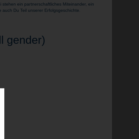
tehen ein partnerschaftliches Miteinander, ein
 auch Du Teil unserer Erfolgsgeschichte.
l gender)