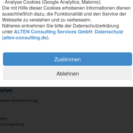
- Analyse Cookies (Google Analytics, Matomo):
en ab und bringst innovative Fertigungstechnologien voran
Die mit Hilfe dieser Cookies erhobenen Informationen dienen
ausschließlich dazu, die Funktionalität und den Service der
Webseite zu verstehen und zu verbessern.
Näheres entnehmen Sie bitte der Datenschutzerklärung
unter
ALTEN Consulting Services GmbH: Datenschutz
(alten-consulting.de)
.
inenbau, Wirtschaftsingenieurwesen oder eine vergleichbare technisc
ertigung oder Manufacturing Engineering mit
 idealerweise in der Konzeptionierung und Auslegung von Prüfstände
Zustimmen
ise in den Modulen PP und CS, sowie über Grundlagen der Disposition
 in Wort und Schrift und bringst Bereitschaft zu gelegentlichen Dienstr
Ablehnen
hrive
stetem Arbeitsvertrag
ungen
kontenregelung