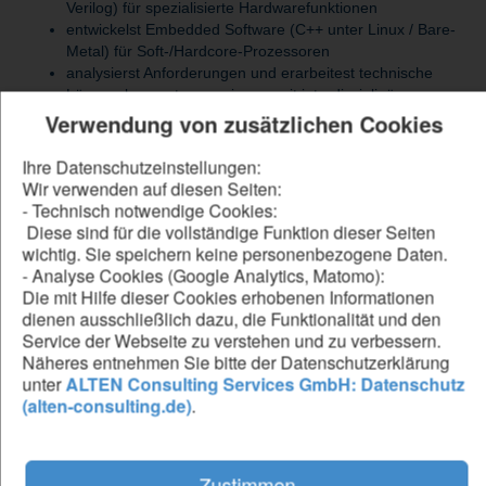
Verilog) für spezialisierte Hardwarefunktionen
entwickelst Embedded Software (C++ unter Linux / Bare-
Metal) für Soft-/Hardcore-Prozessoren
analysierst Anforderungen und erarbeitest technische
Lösungskonzepte gemeinsam mit interdisziplinären
Teams
Verwendung von zusätzlichen Cookies
validierst deine Entwicklungen durch Simulation und Tests
auf Hardware
Ihre Datenschutzeinstellungen:
integrierst FPGA-Komponenten in komplexe
Wir verwenden auf diesen Seiten:
Gesamtsysteme und arbeitest eng mit Hardware- und
- Technisch notwendige Cookies:
Softwareteams zusammen
Diese sind für die vollständige Funktion dieser Seiten
analysierst Legacy-Code und optimierst diesen durch
wichtig. Sie speichern keine personenbezogene Daten.
Refactoring und innovative Ansätze
- Analyse Cookies (Google Analytics, Matomo):
treibst die Standardisierung und Wiederverwendbarkeit
Die mit Hilfe dieser Cookies erhobenen Informationen
von Software/Firmware aktiv voran
dienen ausschließlich dazu, die Funktionalität und den
setzt moderne Tools und AI-basierte Methoden in der
Service der Webseite zu verstehen und zu verbessern.
Entwicklung ein
Näheres entnehmen Sie bitte der Datenschutzerklärung
bringst neue Technologien, Trends und Ideen aktiv ins
unter
ALTEN Consulting Services GmbH: Datenschutz
Team ein
(alten-consulting.de)
.
Be our forward thinker
Zustimmen