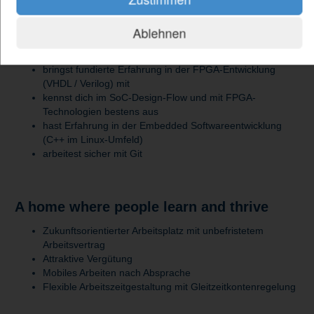
DU...
Ablehnen
hast ein abgeschlossenes Studium in Elektrotechnik,
Informatik oder vergleichbar
bringst fundierte Erfahrung in der FPGA-Entwicklung
(VHDL / Verilog) mit
kennst dich im SoC-Design-Flow und mit FPGA-
Technologien bestens aus
hast Erfahrung in der Embedded Softwareentwicklung
(C++ im Linux-Umfeld)
arbeitest sicher mit Git
A home where people learn and thrive
Zukunftsorientierter Arbeitsplatz mit unbefristetem
Arbeitsvertrag
Attraktive Vergütung
Mobiles Arbeiten nach Absprache
Flexible Arbeitszeitgestaltung mit Gleitzeitkontenregelung