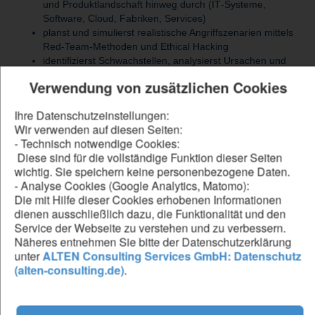
und Produktlandschaft hinweg durch (IT‑Systeme,
Software, Cloud, Fabriken, Services)
planst und simulierst realistische Angriffszenarien mittels
Red‑Team‑Methoden und Ethical Hacking
identifizierst Schwachstellen, analysierst Ursachen und
leitest konkrete Sicherheitsmaßnahmen ab
Verwendung von zusätzlichen Cookies
übersetzt technische Findings in Management‑relevante
Handlungsempfehlungen
Ihre Datenschutzeinstellungen:
nutzt modernste Tools und Techniken (z. B. EDR‑Bypass,
Wir verwenden auf diesen Seiten:
Active Directory Angriffe, C2‑Setups)
- Technisch notwendige Cookies:
arbeitest eng mit internationalen Security‑Teams
Diese sind für die vollständige Funktion dieser Seiten
zusammen und stärkst aktiv die Sicherheitslandschaft
wichtig. Sie speichern keine personenbezogene Daten.
beobachtest aktuelle Trends und Bedrohungen und
- Analyse Cookies (Google Analytics, Matomo):
bringst neue Erkenntnisse direkt in Projekte ein
Die mit Hilfe dieser Cookies erhobenen Informationen
dienen ausschließlich dazu, die Funktionalität und den
Service der Webseite zu verstehen und zu verbessern.
Be our forward thinker
Näheres entnehmen Sie bitte der Datenschutzerklärung
unter
ALTEN Consulting Services GmbH: Datenschutz
DU...
(alten-consulting.de)
.
hast ein abgeschlossenes Studium in Informatik oder
IT‑Security
verfügst über praktische Erfahrung im Penetration Testing