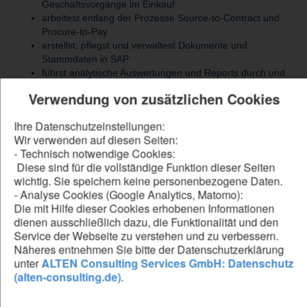
Geschäftsvorgänge im Einkauf
arbeitest entlang der Prozesse Source-to-Contract und
Procure-to-Pay
erstellst, pflegst und verwaltest Dokumente und
Stammdaten in SAP
führst analytische Auswertungen und Reports durch und
lieferst fundierte Entscheidungsgrundlagen
Verwendung von zusätzlichen Cookies
bist zentrale Ansprechperson für interne und externe
Anfragen im Einkaufsumfeld
Ihre Datenschutzeinstellungen:
planst und koordinierst Maßnahmen zur Optimierung von
Wir verwenden auf diesen Seiten:
Einkaufsprozessen
- Technisch notwendige Cookies:
bringst dich aktiv in die Weiterentwicklung und
Diese sind für die vollständige Funktion dieser Seiten
Verbesserung bestehender Prozesse ein
wichtig. Sie speichern keine personenbezogene Daten.
arbeitest dich eigenständig in fachliche
- Analyse Cookies (Google Analytics, Matomo):
Themenstellungen ein und setzt diese praxisnah um
Die mit Hilfe dieser Cookies erhobenen Informationen
dienen ausschließlich dazu, die Funktionalität und den
Service der Webseite zu verstehen und zu verbessern.
Be our forward thinker
Näheres entnehmen Sie bitte der Datenschutzerklärung
unter
ALTEN Consulting Services GmbH: Datenschutz
DU...
(alten-consulting.de)
.
verfügst über eine erfolgreich abgeschlossene
kaufmännische Ausbildung oder ein