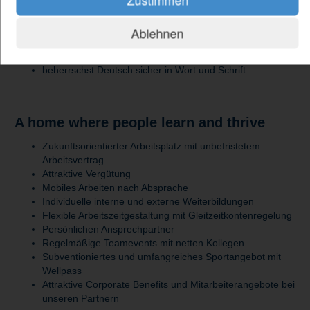
Elektrofachkraft)
bringst Kenntnisse in Mechanik, Elektrik und
Steuerungstechnik mit
Ablehnen
kannst technische Zeichnungen und Schaltpläne lesen
arbeitest selbstständig, strukturiert und qualitätsorientiert
beherrschst Deutsch sicher in Wort und Schrift
A home where people learn and thrive
Zukunftsorientierter Arbeitsplatz mit unbefristetem
Arbeitsvertrag
Attraktive Vergütung
Mobiles Arbeiten nach Absprache
Individuelle interne und externe Weiterbildungen
Flexible Arbeitszeitgestaltung mit Gleitzeitkontenregelung
Persönlichen Ansprechpartner
Regelmäßige Teamevents mit netten Kollegen
Subventioniertes und umfangreiches Sportangebot mit
Wellpass
Attraktive Corporate Benefits und Mitarbeiterangebote bei
unseren Partnern