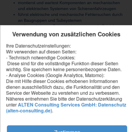
montierst und wartest Komponenten an mechanischen
und elektrischen Systemen von Schienenfahrzeugen
führst elektrische und mechanische Fehlersuchen durch
an Baugruppen und Subsystemen
prüfst und nimmst Fahrzeugkomponenten in Betrieb
Verwendung von zusätzlichen Cookies
inklusive Funktionskontrollen
unterstützt Testläufe und Systemtests wie Typ-,
Funktions- und Integrationstests
Ihre Datenschutzeinstellungen:
dokumentierst Prüf-, Test- und Reparaturarbeiten
Wir verwenden auf diesen Seiten:
strukturiert und nachvollziehbar
- Technisch notwendige Cookies:
arbeitest eng mit Qualität, Engineering und Produktion
Diese sind für die vollständige Funktion dieser Seiten
zusammen und stellst Sicherheits- und
wichtig. Sie speichern keine personenbezogene Daten.
Qualitätsstandards sicher
- Analyse Cookies (Google Analytics, Matomo):
Die mit Hilfe dieser Cookies erhobenen Informationen
dienen ausschließlich dazu, die Funktionalität und den
Service der Webseite zu verstehen und zu verbessern.
Be our forward thinker
Näheres entnehmen Sie bitte der Datenschutzerklärung
unter
ALTEN Consulting Services GmbH: Datenschutz
DU...
(alten-consulting.de)
.
hast eine abgeschlossene technische Ausbildung als
Mechatroniker, Elektroniker oder vergleichbar
verfügst über eine Hochvolt-Qualifikation (Level 3 /
Zustimmen