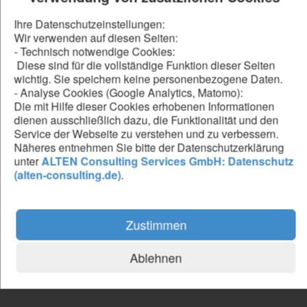
Projektierung von Prüfständen
arbeitest eng mit anderen Fachbereichen zusammen, um
Ihre Datenschutzeinstellungen:
Prozesse effizient zu gestalten
Wir verwenden auf diesen Seiten:
bringst innovative Fertigungstechnologien voran und setzt
- Technisch notwendige Cookies:
diese aktiv um
Diese sind für die vollständige Funktion dieser Seiten
wichtig. Sie speichern keine personenbezogene Daten.
- Analyse Cookies (Google Analytics, Matomo):
Die mit Hilfe dieser Cookies erhobenen Informationen
Be our forward thinker
dienen ausschließlich dazu, die Funktionalität und den
Service der Webseite zu verstehen und zu verbessern.
DU...
Näheres entnehmen Sie bitte der Datenschutzerklärung
hast ein erfolgreich abgeschlossenes Studium im
unter
ALTEN Consulting Services GmbH: Datenschutz
Maschinenbau, Wirtschaftsingenieurwesen oder eine
(alten-consulting.de)
.
vergleichbare technische Ausbildung
verfügst über fundierte Berufserfahrung in Fertigung,
Projektierung oder Prüfstandplanung
Zustimmen
hast Erfahrung im Projektmanagement und in der
Konzeption von Prüfständen
kennst SAP (PP/CS) und Grundlagen der Disposition
Ablehnen
sprichst Deutsch und Englisch sicher in Wort und Schrift