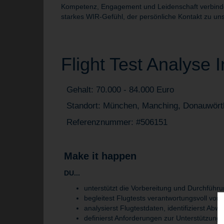
Kompetenz, Engagement und Leidenschaft verbinden 
starkes WIR-Gefühl, der persönliche Kontakt zu uns
Flight Test Analyse I
Gehalt: 70.000 - 84.000 Euro
Standort: München, Manching, Donauwörth
Referenznummer: #506151
Make it happen
DU...
unterstützt die Vorbereitung und Durchfüh
begleitest Flugtests verantwortungsvoll von
analysierst Flugtestdaten, identifizierst Abw
definierst Anforderungen zur Unterstützung 