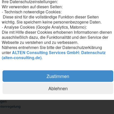
Ihre Datenschutzeinstellungen:
rst Anforderungen für moderne Analysesoftware
Wir verwenden auf diesen Seiten:
und Testteams innerhalb und außerhalb des Unternehmens zusammen
- Technisch notwendige Cookies:
Diese sind für die vollständige Funktion dieser Seiten
wichtig. Sie speichern keine personenbezogene Daten.
- Analyse Cookies (Google Analytics, Matomo):
Die mit Hilfe dieser Cookies erhobenen Informationen dienen
ausschließlich dazu, die Funktionalität und den Service der
Webseite zu verstehen und zu verbessern.
nd Raumfahrttechnik, Elektrotechnik, Informatik oder einer vergleichb
Näheres entnehmen Sie bitte der Datenschutzerklärung
s, Analyse oder Entwicklung technischer Systeme mit
unter
ALTEN Consulting Services GmbH: Datenschutz
ssdaten sowie im Umgang mit Analyse‑Tools oder bist bereit, dich inte
(alten-consulting.de)
.
ntnisse mit
Zustimmen
hrive
stetem Arbeitsvertrag
Ablehnen
ungen
kontenregelung