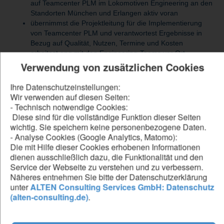
auf Teamcenter PLM im Lokomotiven Engineering an den
Standorten München und Erlangen aktiv voran
übernimmst die Projektleitung für die Implementierung
von Teamcenter PLM und verantwortest Ergebnisse in
Bezug auf Qualität, Nutzen, Termine und Kosten
arbeitest eng mit den Engineering-Teams vor Ort
zusammen, nimmst Anforderungen auf und identifizierst
Verwendung von zusätzlichen Cookies
Schulungs- und Prozessbedarfe
gestaltest und optimierst den durchgängigen,
Ihre Datenschutzeinstellungen:
toolgestützten PLM-Prozess im Engineering und stellst
Wir verwenden auf diesen Seiten:
eine nachhaltige Implementierung sicher
- Technisch notwendige Cookies:
sorgst für einen reibungslosen System- und
Diese sind für die vollständige Funktion dieser Seiten
Prozessumstieg und entwickelst dafür geeignete
wichtig. Sie speichern keine personenbezogene Daten.
Methoden, Standards und Werkzeuge
- Analyse Cookies (Google Analytics, Matomo):
Die mit Hilfe dieser Cookies erhobenen Informationen
dienen ausschließlich dazu, die Funktionalität und den
Service der Webseite zu verstehen und zu verbessern.
Be our forward thinker
Näheres entnehmen Sie bitte der Datenschutzerklärung
unter
ALTEN Consulting Services GmbH: Datenschutz
DU...
(alten-consulting.de)
.
hast ein abgeschlossenes technisches oder IT-nahmen
Masterstudium
verfügst über fundierte Erfahrung als Projektleiter im IT-