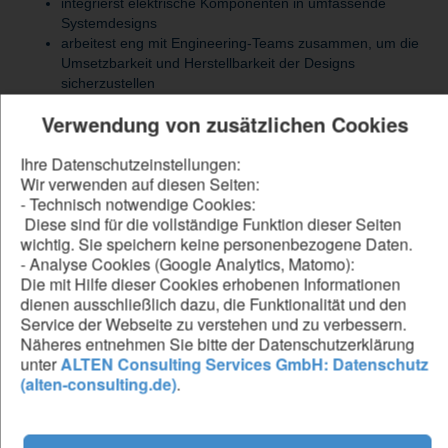
integrierst elektrische Komponenten in umfassende
Systemdesigns
arbeitest eng mit Engineering-Teams zusammen, um die
Umsetzbarkeit und Herstellbarkeit der Designs
sicherzustellen
unterstützt den gesamten Produktlebenszyklus – von der
Verwendung von zusätzlichen Cookies
Konzeptphase über die Produktion bis zur Integration
dokumentierst Designprozesse, Spezifikationen und
Ihre Datenschutzeinstellungen:
Änderungen sorgfältig und nachvollziehbar
Wir verwenden auf diesen Seiten:
nimmst an Design-Reviews teil und bringst Deine
- Technisch notwendige Cookies:
technische Expertise aktiv ein
Diese sind für die vollständige Funktion dieser Seiten
wichtig. Sie speichern keine personenbezogene Daten.
- Analyse Cookies (Google Analytics, Matomo):
Be our forward thinker
Die mit Hilfe dieser Cookies erhobenen Informationen
dienen ausschließlich dazu, die Funktionalität und den
DU...
Service der Webseite zu verstehen und zu verbessern.
Näheres entnehmen Sie bitte der Datenschutzerklärung
verfügst über ein abgeschlossenes Studium
unter
ALTEN Consulting Services GmbH: Datenschutz
im Ingenieurwesen mit Master- oder Diplomabschluss
(alten-consulting.de)
.
bringst Berufserfahrung als Design Engineer mit
verfügst Erfahrung im Bereich Elektrotechnik oder
Elektronik
besitzt Erfahrung im Bereich IT beziehungsweise