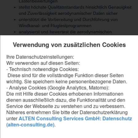
Lastenbewertungen
stellst höchste Qualitätsstandards hinsichtlich Genauigkeit
und Zuverlässigkeit aerodynamischer Daten sicher
unterstützt die Vorbereitung und Durchführung von
Windkanal- und Flugtestprogrammen
analysierst und bewertest die aerodynamischen
Eigenschaften hochagiler Kampfflugzeuge
Verwendung von zusätzlichen Cookies
modellierst und entwickelst aerodynamische Datensätze
über den gesamten Flugbereich hinweg für Stability &
Ihre Datenschutzeinstellungen:
Control, Performance- und Lastenbewertungen
Wir verwenden auf diesen Seiten:
führst Flugtestdatenanalysen durch
- Technisch notwendige Cookies:
unterstützt Windkanal- und Flugtestkampagnen aktiv bei
Diese sind für die vollständige Funktion dieser Seiten
Planung und Durchführung
wichtig. Sie speichern keine personenbezogene Daten.
- Analyse Cookies (Google Analytics, Matomo):
Die mit Hilfe dieser Cookies erhobenen Informationen
Be our forward thinker
dienen ausschließlich dazu, die Funktionalität und den
Service der Webseite zu verstehen und zu verbessern.
DU...
Näheres entnehmen Sie bitte der Datenschutzerklärung
unter
ALTEN Consulting Services GmbH: Datenschutz
verfügst über ein abgeschlossenes Studium der Luft- und
(alten-consulting.de)
.
Raumfahrttechnik oder Maschinenbau mit Master- oder
Diplomabschluss oder eine vergleichbare Qualifikation
verfügst über fundierte Kenntnisse in Aerodynamik und