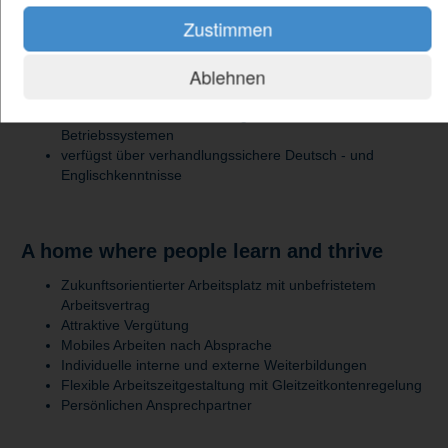
Flugmechanik sowie über eine Affinität zu
Zustimmen
Kampfflugzeuge
arbeitest sicher mit Python und verfügst über Kenntnisse
Ablehnen
relevanter Detailfunktionen
verfügst zwingend über gute Programmierkenntnisse in
Fortran sowie über Erfahrung mit Linux-/Unix-
Betriebssystemen
verfügst über verhandlungssichere Deutsch - und
Englischkenntnisse
A home where people learn and thrive
Zukunftsorientierter Arbeitsplatz mit unbefristetem
Arbeitsvertrag
Attraktive Vergütung
Mobiles Arbeiten nach Absprache
Individuelle interne und externe Weiterbildungen
Flexible Arbeitszeitgestaltung mit Gleitzeitkontenregelung
Persönlichen Ansprechpartner