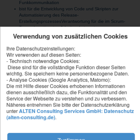
Funkkommunikation
bist für die Entwicklung von Code und Skripten zur
Automatisierung des Release-
ErstellungsprozessesVerantwortung für die im Scrum-
Team abgestimmten Arbeitspakete unter
Berücksichtigung von Terminen und Kosten zuständig
Verwendung von zusätzlichen Cookies
beschäftigst dich mit der Abstimmung mit anderen
Entwicklungsteams sowie deren Unterstützung
Ihre Datenschutzeinstellungen:
hinsichtlich CI/CD
Wir verwenden auf diesen Seiten:
führst Code-Reviews zur Förderung des
- Technisch notwendige Cookies:
Wissensaustauschs im Team durch und bist für die
Diese sind für die vollständige Funktion dieser Seiten
kontinuierliche Verbesserung zuständig
wichtig. Sie speichern keine personenbezogene Daten.
beschäftigst dich mit der Beobachtung aktueller
- Analyse Cookies (Google Analytics, Matomo):
Technologietrends sowie proaktiver Einbringung neuer
Die mit Hilfe dieser Cookies erhobenen Informationen
Ideen in die Lösungsentwicklung
dienen ausschließlich dazu, die Funktionalität und den
Service der Webseite zu verstehen und zu verbessern.
Näheres entnehmen Sie bitte der Datenschutzerklärung
unter
ALTEN Consulting Services GmbH: Datenschutz
Be our forward thinker
(alten-consulting.de)
.
DU...
hast erfolgreich abgeschlossenes Studium der Informatik,
Zustimmen
Elektrotechnik, Physik oder einer vergleichbaren