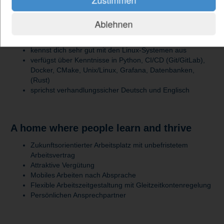
Studienrichtung
bringst praktische Erfahrung in Softwareentwicklung und
Ablehnen
DevOps sowie Interesse an der Mitwirkung an State-of-
the-Art-Softwarelösungen mit
kennst dich sehr gut mit den Linux-Systemen aus
verfügst über Kenntnisse in Python, CI/CD (Git/GitLab),
Docker, CMake, Unix/Linux, Grafana, Datenbanken,
(Rust)
sprichst verhandlungssicher Deutsch und Englisch
A home where people learn and thrive
Zukunftsorientierter Arbeitsplatz mit unbefristetem
Arbeitsvertrag
Attraktive Vergütung
Mobiles Arbeiten nach Absprache
Flexible Arbeitszeitgestaltung mit Gleitzeitkontenregelung
Persönlichen Ansprechpartner