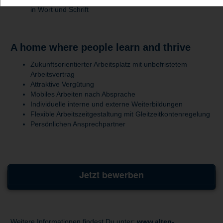
in Wort und Schrift
A home where people learn and thrive
Zukunftsorientierter Arbeitsplatz mit unbefristetem
Arbeitsvertrag
Attraktive Vergütung
Mobiles Arbeiten nach Absprache
Individuelle interne und externe Weiterbildungen
Flexible Arbeitszeitgestaltung mit Gleitzeitkontenregelung
Persönlichen Ansprechpartner
Jetzt bewerben
Weitere Informationen findest Du unter:
www.alten-