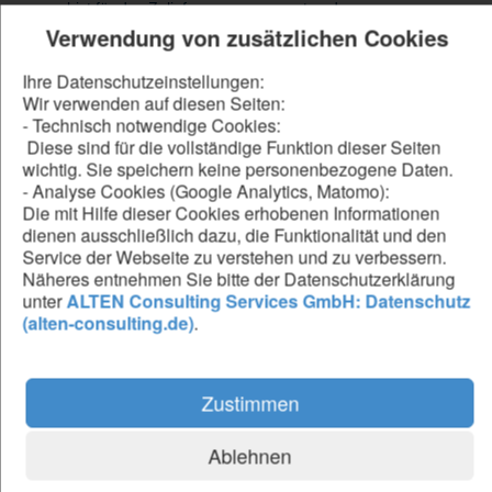
bist für das Zulieferermanagement und
Testgerätemanagement zuständig
Verwendung von zusätzlichen Cookies
übernimmst System-Engineering-Aufgaben im Rahmen
der Waffe-Flugzeug-Schnittstellendefinition
Ihre Datenschutzeinstellungen:
bearbeitest und begleitest Engineering-Aufgaben im Zuge
Wir verwenden auf diesen Seiten:
des Waffenintegrationsprojekts sowie
- Technisch notwendige Cookies:
Exportkontrollaktivitäten
Diese sind für die vollständige Funktion dieser Seiten
fertigst waffenbezogene Freigabedokumente für
wichtig. Sie speichern keine personenbezogene Daten.
entwicklungsbegleitende
- Analyse Cookies (Google Analytics, Matomo):
Flugerprobungsaktivitäten sowie für die Serienfreigabe an
Die mit Hilfe dieser Cookies erhobenen Informationen
dienen ausschließlich dazu, die Funktionalität und den
Service der Webseite zu verstehen und zu verbessern.
Näheres entnehmen Sie bitte der Datenschutzerklärung
Be our forward thinker
unter
ALTEN Consulting Services GmbH: Datenschutz
(alten-consulting.de)
.
DU...
hast ein abgeschlossenes Studium der Physik,
Elektro-/Nachrichtentechnik, Luft- und Raumfahrt oder
Zustimmen
einer vergleichbaren Studienrichtung
verfügst idealerweise über Kenntnisse fliegender
Waffensysteme (Eurofighter, Tornado)
Ablehnen
hast Erfahrung im technischen Projektmanagement
verfügst über sehr gute Deutsch- und Englischkenntnisse