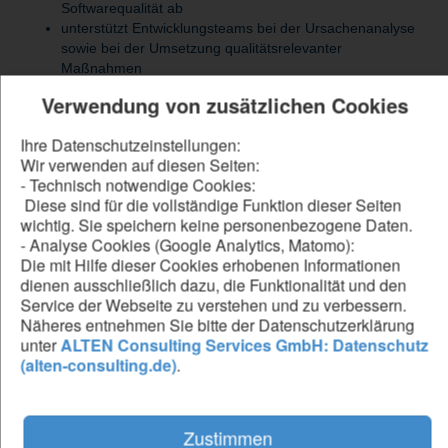
Softwarequalität ab
unterstützt Entwicklungsteams bei der Ursachenanalyse
sowie bei der Umsetzung qualitätsrelevanter
Maßnahmen
erstellst Lessons Learned aus analysierten Software-
Verwendung von zusätzlichen Cookies
Issues und leitest Optimierungspotenziale für Prozesse,
Methoden und Tools ab
Ihre Datenschutzeinstellungen:
bewertest Erkenntnisse im Kontext von Automotive
Wir verwenden auf diesen Seiten:
SPICE, Funktionaler Sicherheit und Cyber Security und
- Technisch notwendige Cookies:
leitest entsprechende Empfehlungen ab
Diese sind für die vollständige Funktion dieser Seiten
wichtig. Sie speichern keine personenbezogene Daten.
- Analyse Cookies (Google Analytics, Matomo):
Be our forward thinker
Die mit Hilfe dieser Cookies erhobenen Informationen
dienen ausschließlich dazu, die Funktionalität und den
DU...
Service der Webseite zu verstehen und zu verbessern.
Näheres entnehmen Sie bitte der Datenschutzerklärung
hast ein abgeschlossenes Studium der Informatik,
unter
ALTEN Consulting Services GmbH: Datenschutz
Softwaretechnik, Elektrotechnik oder eine vergleichbare
(alten-consulting.de)
.
technische Qualifikation
verfügst über fundierte Erfahrung in Automotive SPICE
sowie in der Analyse von Software-Issues, Bug-Tracking
und Root-Cause-Analysen
Zustimmen
besitzt praktische Kenntnisse in den ASPICE-Prozessen