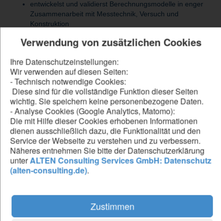
entwickelst und validierst Berechnungsmodelle in enger
Zusammenarbeit mit Messtechnik, Versuch und
Konstruktion
unterstützt die kontinuierliche Verbesserung von
Verwendung von zusätzlichen Cookies
Simulationsprozessen und Modellierungsstrategien
bringst deine Expertise in interdisziplinäre
Ihre Datenschutzeinstellungen:
Entwicklungsprojekte ein und trägst aktiv zur
Wir verwenden auf diesen Seiten:
Produktoptimierung bei
- Technisch notwendige Cookies:
Diese sind für die vollständige Funktion dieser Seiten
wichtig. Sie speichern keine personenbezogene Daten.
Be our forward thinker
- Analyse Cookies (Google Analytics, Matomo):
Die mit Hilfe dieser Cookies erhobenen Informationen
DU...
dienen ausschließlich dazu, die Funktionalität und den
Service der Webseite zu verstehen und zu verbessern.
hast ein erfolgreich abgeschlossenes Studium (Diplom,
Näheres entnehmen Sie bitte der Datenschutzerklärung
Master oder Promotion) im Maschinenbau oder einer
unter
ALTEN Consulting Services GmbH: Datenschutz
vergleichbaren Fachrichtung
(alten-consulting.de)
.
verfügst über fundierte Kenntnisse
in numerischen Lösungsverfahren oder modellbasierter
Produktentwicklung
bringst praktische Erfahrung in der Anwendung des
Zustimmen
Finite-Volumen-Verfahrens für stationäre und transiente
Simulationen mit