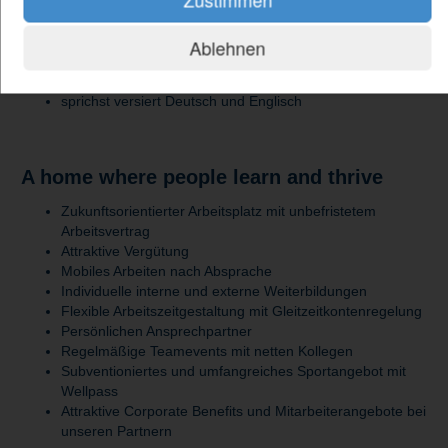
Integrationstests) mit
kennst dich in Digital Twin und Simulation aus
hast Erfahrung mit Versionskontrollsystemen wie Git
Ablehnen
sowie mit Azure DevOps oder DevOps-Methoden
besitzt idealerweise Kenntnisse im Bereich Beckhoff-HMI
sprichst versiert Deutsch und Englisch
A home where people learn and thrive
Zukunftsorientierter Arbeitsplatz mit unbefristetem
Arbeitsvertrag
Attraktive Vergütung
Mobiles Arbeiten nach Absprache
Individuelle interne und externe Weiterbildungen
Flexible Arbeitszeitgestaltung mit Gleitzeitkontenregelung
Persönlichen Ansprechpartner
Regelmäßige Teamevents mit netten Kollegen
Subventioniertes und umfangreiches Sportangebot mit
Wellpass
Attraktive Corporate Benefits und Mitarbeiterangebote bei
unseren Partnern