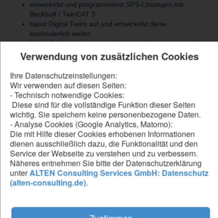
entwickelst und programmierst SPS-Lösungen mit
Beckhoff / TwinCAT 3
baust Digital Twins auf und entwickelst diese
kontinuierlich weiter
führst Softwaretests durch (Unit- und Integrationstests)
Verwendung von zusätzlichen Cookies
unterstützt bei der Entwicklung und Weiterentwicklung der
Systemarchitektur
arbeitest eng mit interdisziplinären Teams aus Software,
Ihre Datenschutzeinstellungen:
Simulation und HMI zusammen
Wir verwenden auf diesen Seiten:
wirkst bei der Definition und Abgrenzung von
- Technisch notwendige Cookies:
Projektumfängen mit
Diese sind für die vollständige Funktion dieser Seiten
wichtig. Sie speichern keine personenbezogene Daten.
- Analyse Cookies (Google Analytics, Matomo):
Die mit Hilfe dieser Cookies erhobenen Informationen
Be our forward thinker
dienen ausschließlich dazu, die Funktionalität und den
Service der Webseite zu verstehen und zu verbessern.
DU...
Näheres entnehmen Sie bitte der Datenschutzerklärung
verfügst über fundierte Erfahrung in der SPS-
unter
ALTEN Consulting Services GmbH: Datenschutz
Programmierung mit Beckhoff (TwinCAT 3)
(alten-consulting.de)
.
hast ein fundiertes Verständnis von
Automatisierungssystemen
bringst Erfahrung im Softwaretesting (Unit Tests,
Zustimmen