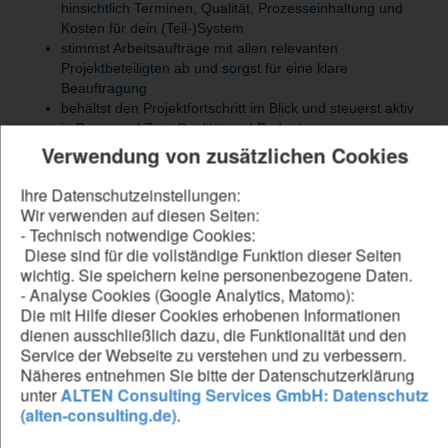
hinsichtlich Terminen, Qualität, Prozesseinhaltung und
Kosten für dein (Teil-)System
stimmst Arbeitsaufträge mit allen relevanten
Projektbeteiligten ab und sorgst für eine klare
Beauftragung
behältst den Projektfortschritt im Blick und steuerst aktiv
in Bezug auf Zeit, Qualität und Budget
erkennst Risiken frühzeitig, bewertest sie fundiert und
Verwendung von zusätzlichen Cookies
leitest geeignete Maßnahmen ab
planst und steuerst Gegenmaßnahmen, überprüfst deren
Ihre Datenschutzeinstellungen:
Wirksamkeit und passt sie bei Bedarf an
Wir verwenden auf diesen Seiten:
koordinierst das Projektteam und gibst fachliche
- Technisch notwendige Cookies:
Orientierung
Diese sind für die vollständige Funktion dieser Seiten
übernimmst die Moderation und Abstimmung von
wichtig. Sie speichern keine personenbezogene Daten.
technischen Lösungen und Konzepten mit
- Analyse Cookies (Google Analytics, Matomo):
Kundenvertretern im verantwortetem Projekt
Die mit Hilfe dieser Cookies erhobenen Informationen
stellst sicher, dass die (Teil-)Systementwicklung optimal
dienen ausschließlich dazu, die Funktionalität und den
auf die Anforderungen des Produktmanagements
Service der Webseite zu verstehen und zu verbessern.
abgestimmt ist
Näheres entnehmen Sie bitte der Datenschutzerklärung
unter
ALTEN Consulting Services GmbH: Datenschutz
(alten-consulting.de)
.
Be our forward thinker