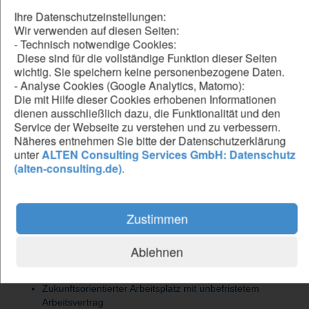
bist 1st und 2nd Level Support für Anwender
Ihre Datenschutzeinstellungen:
planst, bereitest Trainings vor und führst diese durch
Wir verwenden auf diesen Seiten:
- Technisch notwendige Cookies:
Diese sind für die vollständige Funktion dieser Seiten
wichtig. Sie speichern keine personenbezogene Daten.
Be our forward thinker
- Analyse Cookies (Google Analytics, Matomo):
DU...
Die mit Hilfe dieser Cookies erhobenen Informationen
dienen ausschließlich dazu, die Funktionalität und den
hast ein abgeschlossenes Studium der Informatik oder
Service der Webseite zu verstehen und zu verbessern.
eine vergleichbare Qualifikation
Näheres entnehmen Sie bitte der Datenschutzerklärung
hast fundierte Kenntnisse in Datenbanken und T-SQL
unter
ALTEN Consulting Services GmbH: Datenschutz
hast Kenntnisse in Clean Code, Design Patterns und
(alten-consulting.de)
.
Softwaretests
hast Kenntnisse in GIT und agile Methoden
hast gute Deutsch- und Englischkenntnisse in Wort und
Schrift
Zustimmen
Ablehnen
A home where people learn and thrive
Zukunftsorientierter Arbeitsplatz mit unbefristetem
Arbeitsvertrag