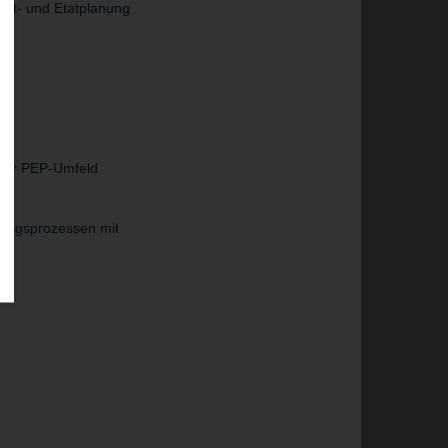
jekt- und Etatplanung
 oder PEP-Umfeld
gen
erungsprozessen mit