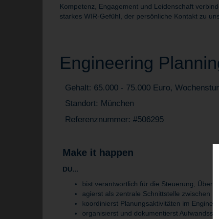
Kompetenz, Engagement und Leidenschaft verbinden 
starkes WIR-Gefühl, der persönliche Kontakt zu uns
Engineering Planning
Gehalt: 65.000 - 75.000 Euro, Wochenstu
Standort: München
Referenznummer: #506295
Make it happen
DU...
bist verantwortlich für die Steuerung, Üb
agierst als zentrale Schnittstelle zwischen 
koordinierst Planungsaktivitäten im Engine
organisierst und dokumentierst Aufwandssc