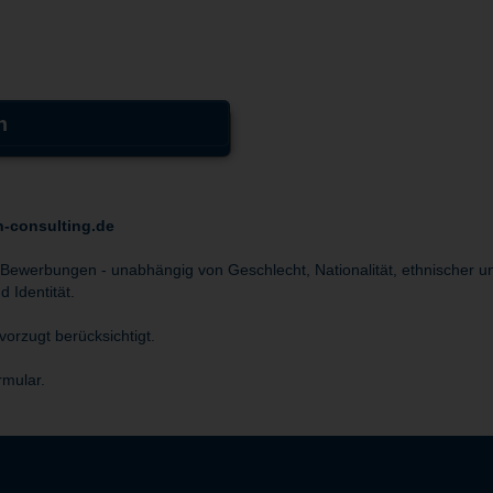
n
n-consulting.de
 Bewerbungen - unabhängig von Geschlecht, Nationalität, ethnischer un
 Identität.
orzugt berücksichtigt.
rmular.