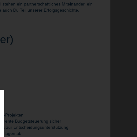
tehen ein partnerschaftliches Miteinander, ein
 auch Du Teil unserer Erfolgsgeschichte.
er)
ing-Projekten
ansparente Budgetsteuerung sicher
orts zur Entscheidungsunterstützung
rundlagen ab