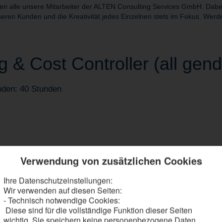
alle unsere Mitarbeiter der ALTEN Consulting Services GmbH. Dabei s
eren Kunden und die Kreativität jedes Einzelnen stets im Fokus. Werde
 & Cost Controller (all gend
nden: 40 Stunden
Verwendung von zusätzlichen Cookies
Ihre Datenschutzeinstellungen:
erwachung und Prognose des Entwicklungsbudgets in PEP- und Engineer
Wir verwenden auf diesen Seiten:
Projektleitung, Controlling und Etatverantwortlichen und stellst eine tr
- Technisch notwendige Cookies:
ering-Umfeld, forderst Anpassungen ein und erstellst Management-Rep
Diese sind für die vollständige Funktion dieser Seiten
hätzungen und leitest daraus belastbare Planungs- und Kalkulationsg
wichtig. Sie speichern keine personenbezogene Daten.