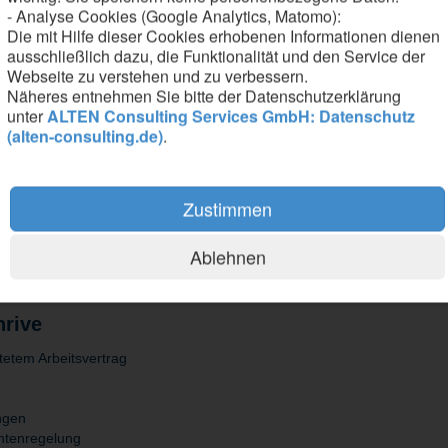
apazitäten und Auslastungen und unterstützt die übergreifende Multipro
- Analyse Cookies (Google Analytics, Matomo):
Die mit Hilfe dieser Cookies erhobenen Informationen dienen
ausschließlich dazu, die Funktionalität und den Service der
Webseite zu verstehen und zu verbessern.
Näheres entnehmen Sie bitte der Datenschutzerklärung
unter
ALTEN Consulting Services GmbH: Datenschutz
(alten-consulting.de)
.
sches, betriebswirtschaftliches oder vergleichbares Studium
et-, Ressourcen- oder Projektsteuerung, idealerweise im Engineering-
insbesondere Excel, sowie Erfahrung mit Planungs- und Reporting-Tools
Zustimmen
ssourcen- oder Controlling-Systemen sowie datenbasierten Auswertun
 und digitalen Lösungen sowie deren Anwendung in Planungs- und Steu
- und Englischkenntnisse
Ablehnen
hrive
stetem Arbeitsvertrag
ungen
kontenregelung