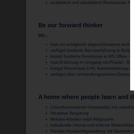
analysierst und visualisierst Ressourcen, K
Be our forward thinker
DU...
hast ein erfolgreich abgeschlossenes techni
verfügst fundierte Berufserfahrung in Budg
besitzt fundierte Kenntnisse in MS Office, 
hast Erfahrung im Umgang mit Projekt-, Re
bringst Kenntnisse in KI, Automatisierung
verfügst über verhandlungssichere Deutsch
A home where people learn and t
Zukunftsorientierter Arbeitsplatz mit unbefri
Attraktive Vergütung
Mobiles Arbeiten nach Absprache
Individuelle interne und externe Weiterbild
Flexible Arbeitszeitgestaltung mit Gleitzeit