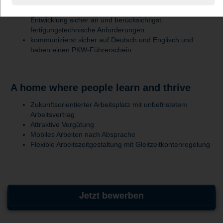
wendest Simulationsmethoden in der mechanischen
Entwicklung sicher an und berücksichtigst
fertigungstechnische Anforderungen
kommunizierst sicher auf Deutsch und Englisch und
haben einen PKW-Führerschein
A home where people learn and thrive
Zukunftsorientierter Arbeitsplatz mit unbefristetem
Arbeitsvertrag
Attraktive Vergütung
Mobiles Arbeiten nach Absprache
Flexible Arbeitszeitgestaltung mit Gleitzeitkontenregelung
Jetzt bewerben