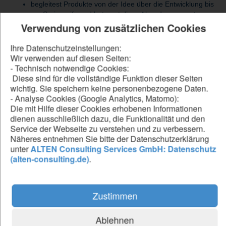
begleitest Produkte von der Idee über die Entwicklung bis
zur Serienreife und betreust diese über den gesamten
Produktlebenszyklus
Verwendung von zusätzlichen Cookies
stimmst dich eng mit Produktion, Entwicklung und
weiteren Fachbereichen zur Optimierung von
Ihre Datenschutzeinstellungen:
Produktlösungen ab
Wir verwenden auf diesen Seiten:
unterstützt standortübergreifend bei Entwicklungs- und
- Technisch notwendige Cookies:
Fertigungseinführungen sowie bei technischen
Diese sind für die vollständige Funktion dieser Seiten
Fragestellungen
wichtig. Sie speichern keine personenbezogene Daten.
- Analyse Cookies (Google Analytics, Matomo):
Die mit Hilfe dieser Cookies erhobenen Informationen
dienen ausschließlich dazu, die Funktionalität und den
Be our forward thinker
Service der Webseite zu verstehen und zu verbessern.
Näheres entnehmen Sie bitte der Datenschutzerklärung
DU...
unter
ALTEN Consulting Services GmbH: Datenschutz
hast ein abgeschlossenes Studium im Bereich
(alten-consulting.de)
.
Maschinenbau, Mechatronik, Produktentwicklung oder
eine vergleichbare Qualifikation
verfügst über fundierte Kenntnisse in der mechanischen
Zustimmen
Entwicklung von Elektronikgehäusen
bringst vertiefte Erfahrung im Umgang mit CAD-Systemen
wie Siemens NX sowie mit Fertigungstechnologien wie
Ablehnen
Blech, Spritzguss oder Druckguss mit