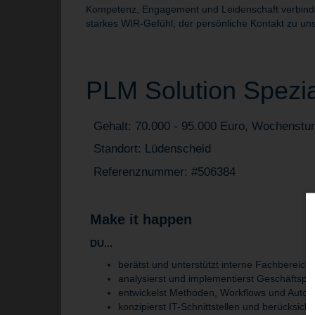
Kompetenz, Engagement und Leidenschaft verbinden 
starkes WIR-Gefühl, der persönliche Kontakt zu uns
PLM Solution Spezial
Gehalt: 70.000 - 95.000 Euro, Wochenstu
Standort: Lüdenscheid
Referenznummer: #506384
Make it happen
DU...
berätst und unterstützt interne Fachbere
analysierst und implementierst Geschäftsp
entwickelst Methoden, Workflows und Auto
konzipierst IT-Schnittstellen und berücksi