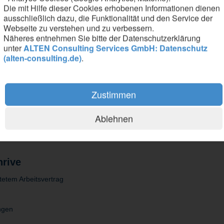
entationen und Schulungsunterlagen
Die mit Hilfe dieser Cookies erhobenen Informationen dienen
t deren Einführung
ausschließlich dazu, die Funktionalität und den Service der
Webseite zu verstehen und zu verbessern.
Näheres entnehmen Sie bitte der Datenschutzerklärung
unter
ALTEN Consulting Services GmbH: Datenschutz
(alten-consulting.de)
.
Ingenieurwissenschaften, Computational Engineering, Informatik oder 
Zustimmen
cle Management (PLM), idealerweise mit CIM Database und CATIA
igitalisierung von Prozessen sowie IT-Schnittstellen mit
tisierung oder Programmierung mit CATIA
Ablehnen
nglischkenntnisse in Wort und Schrift
hrive
stetem Arbeitsvertrag
ungen