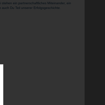
tehen ein partnerschaftliches Miteinander, ein
 auch Du Teil unserer Erfolgsgeschichte.