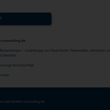
n
n-consulting.de
 Bewerbungen - unabhängig von Geschlecht, Nationalität, ethnischer un
 Identität.
orzugt berücksichtigt.
rmular.
a.sakic@alten-consulting.de