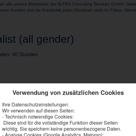
alle unsere Mitarbeiter der ALTEN Consulting Services GmbH. Dabei s
eren Kunden und die Kreativität jedes Einzelnen stets im Fokus. Werde
ist (all gender)
nden: 40 Stunden
Verwendung von zusätzlichen Cookies
Ihre Datenschutzeinstellungen:
Wir verwenden auf diesen Seiten:
iche bei PLM-Anwendungen mit Schwerpunkt R&D
- Technisch notwendige Cookies:
rozesse im PLM-Umfeld
Diese sind für die vollständige Funktion dieser Seiten
matisierungen in PDM- und CAD-Systemen
wichtig. Sie speichern keine personenbezogene Daten.
chtigst Anforderungen angrenzender Fachbereiche
- Analyse Cookies (Google Analytics, Matomo):