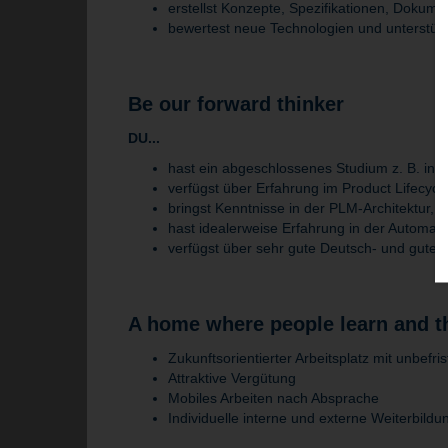
erstellst Konzepte, Spezifikationen, Dokum
bewertest neue Technologien und unterstütz
Be our forward thinker
DU...
hast ein abgeschlossenes Studium z. B. in 
verfügst über Erfahrung im Product Lifecy
bringst Kenntnisse in der PLM-Architektur, D
hast idealerweise Erfahrung in der Automa
verfügst über sehr gute Deutsch- und gute E
A home where people learn and t
Zukunftsorientierter Arbeitsplatz mit unbefri
Attraktive Vergütung
Mobiles Arbeiten nach Absprache
Individuelle interne und externe Weiterbild