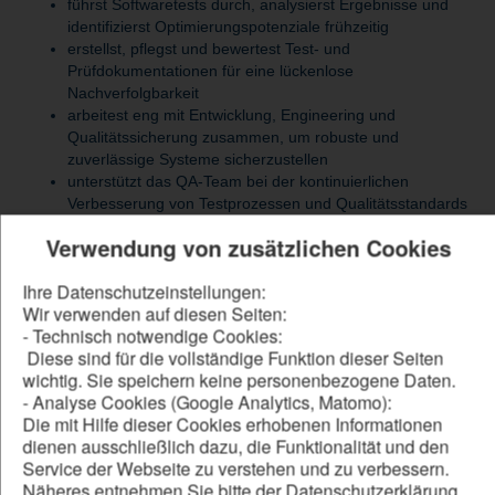
führst Softwaretests durch, analysierst Ergebnisse und
identifizierst Optimierungspotenziale frühzeitig
erstellst, pflegst und bewertest Test- und
Prüfdokumentationen für eine lückenlose
Nachverfolgbarkeit
arbeitest eng mit Entwicklung, Engineering und
Qualitätssicherung zusammen, um robuste und
zuverlässige Systeme sicherzustellen
unterstützt das QA-Team bei der kontinuierlichen
Verbesserung von Testprozessen und Qualitätsstandards
bist gelegentlich bei Kunden oder Partnern vor Ort und
Verwendung von zusätzlichen Cookies
begleitest Tests sowie Systemabnahmen
Ihre Datenschutzeinstellungen:
Wir verwenden auf diesen Seiten:
Be our forward thinker
- Technisch notwendige Cookies:
Diese sind für die vollständige Funktion dieser Seiten
DU...
wichtig. Sie speichern keine personenbezogene Daten.
- Analyse Cookies (Google Analytics, Matomo):
hast ein abgeschlossenes Studium in Elektrotechnik,
Die mit Hilfe dieser Cookies erhobenen Informationen
Automatisierungstechnik, Informatik oder alternativ
dienen ausschließlich dazu, die Funktionalität und den
eine technische Ausbildung und eine Weiterbildung zum
Service der Webseite zu verstehen und zu verbessern.
Techniker/Meister abgeschlossen
Näheres entnehmen Sie bitte der Datenschutzerklärung
verfügst über Erfahrung in der Qualitätssicherung, im