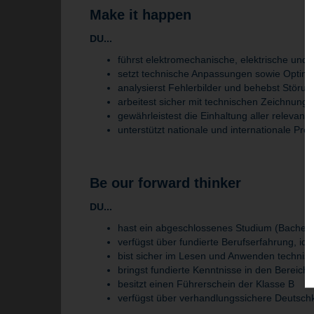
Make it happen
DU...
führst elektromechanische, elektrische un
setzt technische Anpassungen sowie Opti
analysierst Fehlerbilder und behebst Störu
arbeitest sicher mit technischen Zeichnung
gewährleistest die Einhaltung aller relevant
unterstützt nationale und internationale Proj
Be our forward thinker
DU...
hast ein abgeschlossenes Studium (Bachelor)
verfügst über fundierte Berufserfahrung, i
bist sicher im Lesen und Anwenden technis
bringst fundierte Kenntnisse in den Bereich
besitzt einen Führerschein der Klasse B
verfügst über verhandlungssichere Deutschk