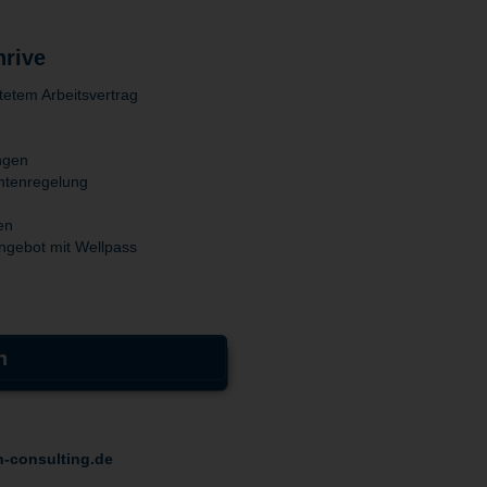
hrive
stetem Arbeitsvertrag
ungen
kontenregelung
en
ngebot mit Wellpass
n
n-consulting.de