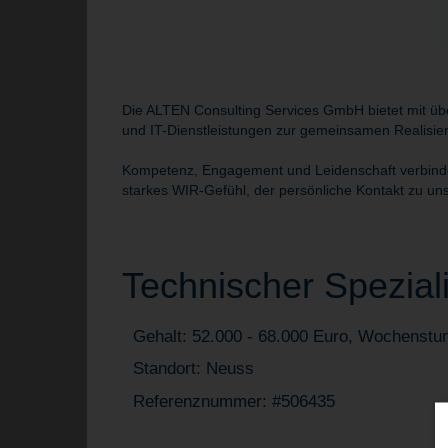
Die ALTEN Consulting Services GmbH bietet mit übe
und IT-Dienstleistungen zur gemeinsamen Realisie
Kompetenz, Engagement und Leidenschaft verbinden 
starkes WIR-Gefühl, der persönliche Kontakt zu uns
Technischer Spezial
Gehalt: 52.000 - 68.000 Euro, Wochenstu
Standort: Neuss
Referenznummer: #506435