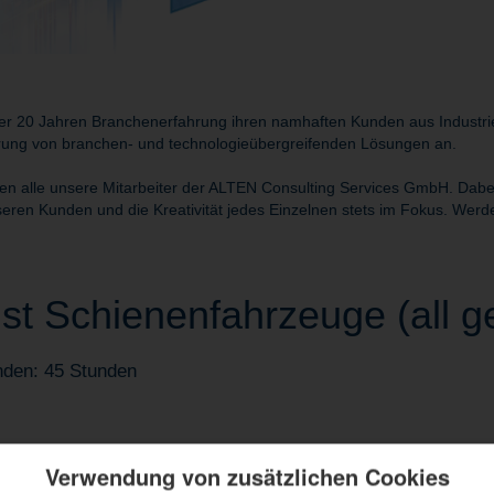
r 20 Jahren Branchenerfahrung ihren namhaften Kunden aus Industrie 
rung von branchen- und technologieübergreifenden Lösungen an.
alle unsere Mitarbeiter der ALTEN Consulting Services GmbH. Dabei s
eren Kunden und die Kreativität jedes Einzelnen stets im Fokus. Werde
ist Schienenfahrzeuge (all g
nden: 45 Stunden
Verwendung von zusätzlichen Cookies