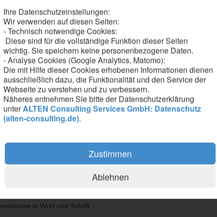
Ihre Datenschutzeinstellungen:
Wir verwenden auf diesen Seiten:
- Technisch notwendige Cookies:
Diese sind für die vollständige Funktion dieser Seiten
d elektronische Umbauten an Schaltschränken, Geräten und Baugruppen
wichtig. Sie speichern keine personenbezogene Daten.
mierungsmaßnahmen an bestehenden Systemen eigenständig um
- Analyse Cookies (Google Analytics, Matomo):
ngen an Fahrzeugen direkt beim Kunden vor Ort
Die mit Hilfe dieser Cookies erhobenen Informationen dienen
en, Stromlaufplänen und 3D-Modellen
ausschließlich dazu, die Funktionalität und den Service der
en Sicherheits- und Qualitätsstandards
Webseite zu verstehen und zu verbessern.
ekte und bringst deine Expertise vor Ort ein
Näheres entnehmen Sie bitte der Datenschutzerklärung
unter
ALTEN Consulting Services GmbH: Datenschutz
(alten-consulting.de)
.
Zustimmen
 der Elektrotechnik, Mechatronik oder eine vergleichbare technische Q
dealerweise im Bereich Schienenfahrzeuge oder verwandten Industrien
Ablehnen
cher Zeichnungen, Stromlaufpläne und 3D-Modelle (z. B. Siemens NX)
en elektrische Systeme, Steuerungs- und Antriebstechnik mit
enntnisse in Wort und Schrift