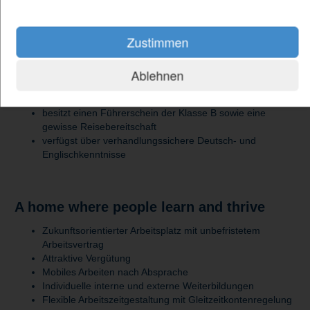
verfügst über fundierte Berufserfahrung in der Bauleitung,
idealerweise im Industrie-, Anlagen- oder Hochbau
bringst Kenntnisse in der Steuerung und Koordination
Zustimmen
komplexer Bauprojekte mit
arbeitest eigenverantwortlich, strukturiert und
lösungsorientiert
Ablehnen
überzeugst durch Organisationsgeschick,
Durchsetzungsvermögen und ein sicheres Auftreten
besitzt einen Führerschein der Klasse B sowie eine
gewisse Reisebereitschaft
verfügst über verhandlungssichere Deutsch- und
Englischkenntnisse
A home where people learn and thrive
Zukunftsorientierter Arbeitsplatz mit unbefristetem
Arbeitsvertrag
Attraktive Vergütung
Mobiles Arbeiten nach Absprache
Individuelle interne und externe Weiterbildungen
Flexible Arbeitszeitgestaltung mit Gleitzeitkontenregelung