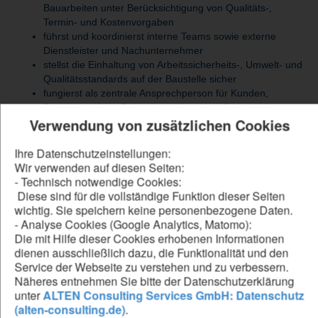
Bauarbeiten unter Berücksichtigung von Qualitäts-,
Termin- und Kostenvorgaben
führst und koordinierst interne Teams sowie externe
Dienstleister und Nachunternehmer
stellst die Einhaltung von Arbeitssicherheits-, Umwelt- und
Qualitätsstandards auf der Baustelle sicher
fungierst als zentrale Ansprechperson für Kunden,
Projektbeteiligte, Behörden und weitere Stakeholder
Verwendung von zusätzlichen Cookies
erstellst und pflegst Bauzeitenpläne, Projektberichte,
Dokumentationen und Protokolle
erkennst Optimierungspotenziale im Bauablauf und setzt
Ihre Datenschutzeinstellungen:
Maßnahmen zur kontinuierlichen Verbesserung um
Wir verwenden auf diesen Seiten:
- Technisch notwendige Cookies:
Diese sind für die vollständige Funktion dieser Seiten
wichtig. Sie speichern keine personenbezogene Daten.
Be our forward thinker
- Analyse Cookies (Google Analytics, Matomo):
Die mit Hilfe dieser Cookies erhobenen Informationen
DU...
dienen ausschließlich dazu, die Funktionalität und den
hast ein abgeschlossenes Studium im
Service der Webseite zu verstehen und zu verbessern.
Bauingenieurwesen, eine Weiterbildung zum
Näheres entnehmen Sie bitte der Datenschutzerklärung
Bautechniker (all gender) oder eine vergleichbare
unter
ALTEN Consulting Services GmbH: Datenschutz
Qualifikation
(alten-consulting.de)
.